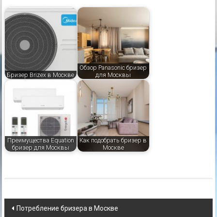
Обзор Panasonic бризер
Бризер Brizex в Москве
для Москвы
Преимущества Equation
Как подобрать бризер в
бризер для Москвы
Москве
Навигация
Потребление бризера в Москве