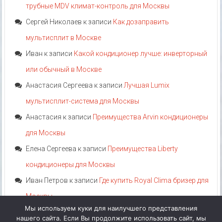
трубные MDV климат-контроль для Москвы
Сергей Николаев
к записи
Как дозаправить
мультисплит в Москве
Иван
к записи
Какой кондиционер лучше: инверторный
или обычный в Москве
Анастасия Сергеева
к записи
Лучшая Lumix
мультисплит-система для Москвы
Анастасия
к записи
Преимущества Arvin кондиционеры
для Москвы
Елена Сергеева
к записи
Преимущества Liberty
кондиционеры для Москвы
Иван Петров
к записи
Где купить Royal Clima бризер для
Москвы
Мы используем куки для наилучшего представления
нашего сайта. Если Вы продолжите использовать сайт, мы
Акция!
Категории
Теги
Аттрибуты
Производители