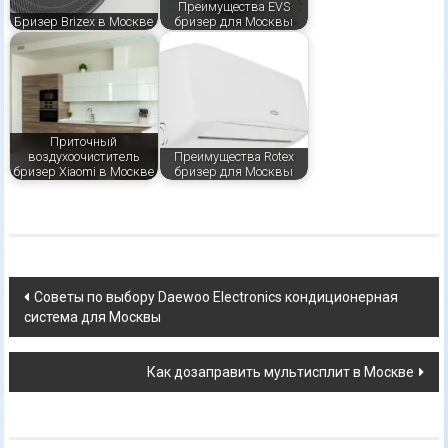
Преимущества EVS
Бризер Brizex в Москве
бризер для Москвы
Приточный
воздухоочиститель
Преимущества Rotex
бризер Xiaomi в Москве
бризер для Москвы
Навигация
Советы по выбору Daewoo Electronics кондиционерная
система для Москвы
по
записям
Как дозаправить мультисплит в Москве