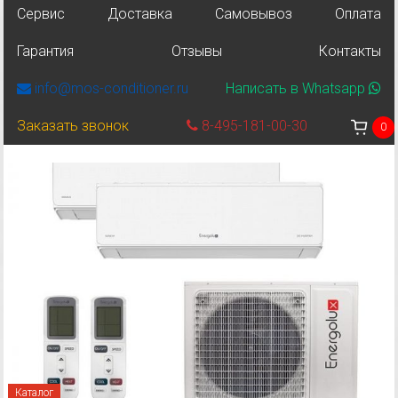
Сервис
Доставка
Самовывоз
Оплата
Гарантия
Отзывы
Контакты
info@mos-conditioner.ru
Написать в Whatsapp
Заказать звонок
8-495-181-00-30
0
Каталог