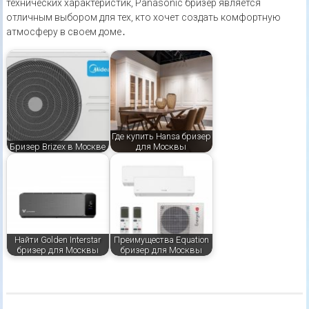
технических характеристик, Panasonic бризер является
отличным выбором для тех, кто хочет создать комфортную
атмосферу в своем доме․
Где купить Hansa бризер
Бризер Brizex в Москве
для Москвы
Найти Golden Interstar
Преимущества Equation
бризер для Москвы
бризер для Москвы