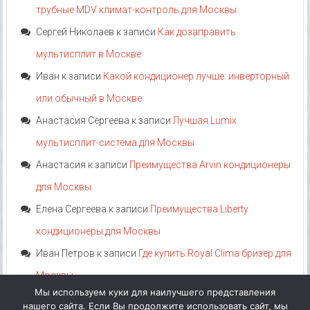
трубные MDV климат-контроль для Москвы
Сергей Николаев
к записи
Как дозаправить
мультисплит в Москве
Иван
к записи
Какой кондиционер лучше: инверторный
или обычный в Москве
Анастасия Сергеева
к записи
Лучшая Lumix
мультисплит-система для Москвы
Анастасия
к записи
Преимущества Arvin кондиционеры
для Москвы
Елена Сергеева
к записи
Преимущества Liberty
кондиционеры для Москвы
Иван Петров
к записи
Где купить Royal Clima бризер для
Москвы
Мы используем куки для наилучшего представления
нашего сайта. Если Вы продолжите использовать сайт, мы
Акция!
Категории
Теги
Аттрибуты
Производители