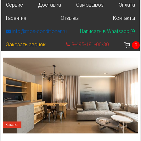
Сервис
Доставка
Самовывоз
Оплата
Гарантия
Отзывы
Контакты
info@mos-conditioner.ru
Написать в Whatsapp
Заказать звонок
8-495-181-00-30
0
Каталог